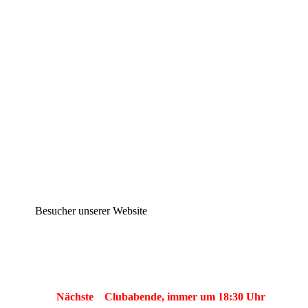
20190310_093240
20190310_093551
20190310_094118
20190310_120025
20190310_122148
20190310_122055
20190310_121656
Besucher unserer Website
Nächste Clubabende, immer um 18:30 Uhr